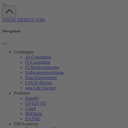
FINDE DEINEN JOB!
Navigation
Leistungen
AI-Consulting
IT-Consulting
IT-Modernisierung
Softwareentwicklung
Data Engineering
UI/UX-Design
msg.Life Factory
Produkte
fraudify
GPT4YOU
CajaS
MsDaisie
DAISIE
FIDAcademy