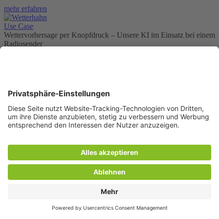
mehr erfahren
Use Case
Wettervorhersage per Knopfdruck – Unsere KI im Einsatz bei einem
Radiosender
Mittwoch, 09.07.2025
Beauftragt wurden wir von einem regionalen Marktführer im
Rundfunk. Für dessen Wetterredaktion galt es, den Ablauf der
täglichen Wettermoderationen grundlegend zu modernisieren und zu
beschleunigen.
mehr erfahren
Blog
Schnell, schlank, cloudfähig: Java Native Build mit Quarkus
Donnerstag, 03.07.2025
Blitzschnell in der Cloud:
Mit dem Native Build von Quarkus
lassen sich Java-Anwendungen nicht nur performanter, sondern
auch Cloud-ready kompilieren – und das ohne großen Aufwand.
mehr erfahren