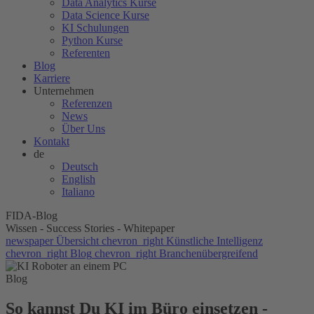
Data Analytics Kurse
Data Science Kurse
KI Schulungen
Python Kurse
Referenten
Blog
Karriere
Unternehmen
Referenzen
News
Über Uns
Kontakt
de
Deutsch
English
Italiano
FIDA-Blog
Wissen - Success Stories - Whitepaper
newspaper
Übersicht
chevron_right
Künstliche Intelligenz
chevron_right
Blog
chevron_right
Branchenübergreifend
Blog
So kannst Du KI im Büro einsetzen -