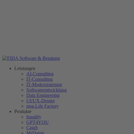
Leistungen
AI-Consulting
IT-Consulting
IT-Modernisierung
Softwareentwicklung
Data Engineering
UI/UX-Design
msg.Life Factory
Produkte
fraudify
GPT4YOU
CajaS
MsDaisie