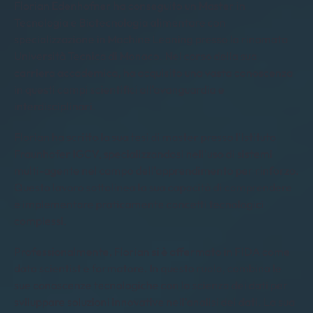
Florian Edenhofner ha conseguito un Master in
Tecnologia e Biotecnologia alimentare con
specializzazione in Machine Leaning presso la rinomata
Università Tecnica di Monaco. Nel corso della sua
carriera accademica, ha acquisito una vasta conoscenza
in questi campi scientifici all'avanguardia e
interdisciplinari.
Florian ha scritto la sua tesi di master presso l'Istituto
Fraunhofer IGCV, specializzandosi nell'uso di sistemi
multi-agente nel campo dell'apprendimento per rinforzo.
Questo lavoro sottolinea la sua capacità di comprendere
e implementare praticamente concetti tecnologici
complessi.
Professionalmente, Florian si è affermato in FIDA come
data scientist e formatore. In questo ruolo, combina le
sue conoscenze tecnologiche con la scienza dei dati per
sviluppare soluzioni innovative nell'analisi dei dati. La sua