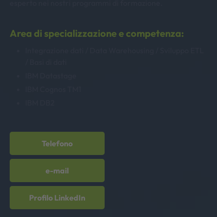
esperto nei nostri programmi di formazione.
Area di specializzazione e competenza:
Integrazione dati / Data Warehousing / Sviluppo ETL
/ Basi di dati
IBM Datastage
IBM Cognos TM1
IBM DB2
Telefono
e-mail
Profilo LinkedIn