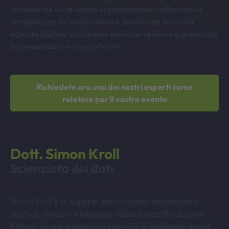
conoscenze nella vostra organizzazione, rafforzate le
competenze del vostro team e accelerate la vostra
agenda digitale: richiedete subito un relatore e prenotate
la presentazione che preferite.
Richiedete ora uno dei nostri esperti come
relatore per il vostro evento
Dott. Simon Kroll
Scienziato dei dati
Simon Kroll è un esperto data scientist specializzato
nell'interfaccia tra linguaggi naturali e artificiali come
Python. Le sue eccezionali capacità di analizzare grandi