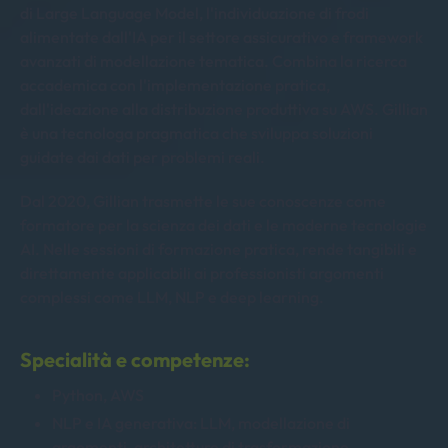
di Large Language Model, l'individuazione di frodi
alimentate dall'IA per il settore assicurativo e framework
avanzati di modellazione tematica. Combina la ricerca
accademica con l'implementazione pratica,
dall'ideazione alla distribuzione produttiva su AWS. Gillian
è una tecnologa pragmatica che sviluppa soluzioni
guidate dai dati per problemi reali.
Dal 2020, Gillian trasmette le sue conoscenze come
formatore per la scienza dei dati e le moderne tecnologie
AI. Nelle sessioni di formazione pratica, rende tangibili e
direttamente applicabili ai professionisti argomenti
complessi come LLM, NLP e deep learning.
Specialità e competenze:
Python, AWS
NLP e IA generativa: LLM, modellazione di
argomenti, architetture di trasformazione