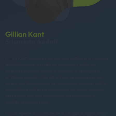
Gillian Kant
Scienziato dei dati
Gillian Kant, scienziato dei dati con dottorato di ricerca e
specializzazione in statistica applicata, trasforma
complessi problemi di dati in soluzioni di intelligenza
artificiale scalabili. Con oltre 5 anni di esperienza nel
campo dell'elaborazione del linguaggio naturale, dell'IA
generativa e dell'implementazione nel cloud, sviluppa
sistemi che non solo funzionano, ma producono un
impatto aziendale reale.
La sua esperienza comprende lo sviluppo di applicazioni