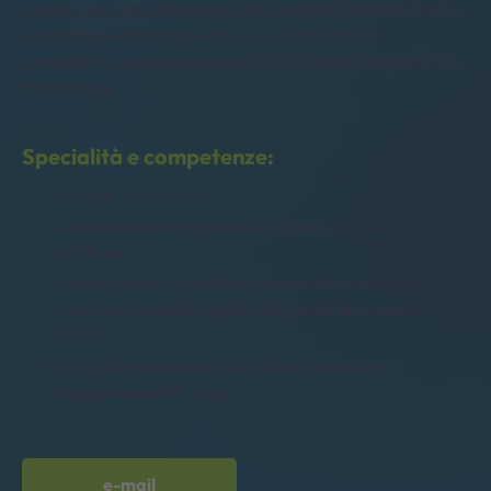
esperienza come formatore gli permette di trasmettere e
condividere efficacemente le sue competenze,
rendendolo un membro prezioso dei nostri programmi di
formazione.
Specialità e competenze:
Python, C, R, LaTeX
Apprendimento automatico classico, visione
artificiale
Apprendimento profondo: apprendimento per
rinforzo, modelli linguistici di grandi dimensioni
(LLM)
NLP e IA generativa: RAG, Topic Modelling,
Ingegneria dei Prompt
e-mail