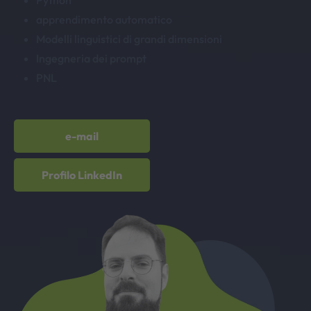
Python
apprendimento automatico
Modelli linguistici di grandi dimensioni
Ingegneria dei prompt
PNL
e-mail
Profilo LinkedIn