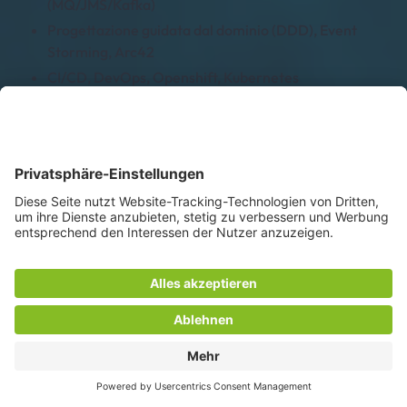
(MQ/JMS/Kafka)
Progettazione guidata dal dominio (DDD), Event
Storming, Arc42
CI/CD, DevOps, Openshift, Kubernetes
Architetture a fiducia zero, gestione delle API
Integrazione nel cloud (AWS)
Scrum, BDD, TDD
e-mail
Profilo LinkedIn
TROVA IL TUO LAVORO!