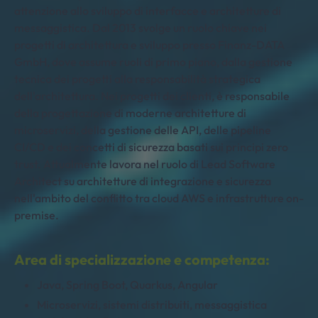
attenzione allo sviluppo di interfacce e architetture di
messaggistica. Dal 2013 svolge un ruolo chiave nei
progetti di architettura e sviluppo presso Finanz-DATA
GmbH, dove assume ruoli di primo piano, dalla gestione
tecnica dei progetti alla responsabilità strategica
dell'architettura. Nei progetti dei clienti, è responsabile
della progettazione di moderne architetture di
microservizi, della gestione delle API, delle pipeline
CI/CD e dei concetti di sicurezza basati sui principi zero
trust. Attualmente lavora nel ruolo di Lead Software
Architect su architetture di integrazione e sicurezza
nell'ambito del conflitto tra cloud AWS e infrastrutture on-
premise.
Area di specializzazione e competenza:
Java, Spring Boot, Quarkus, Angular
Microservizi, sistemi distribuiti, messaggistica