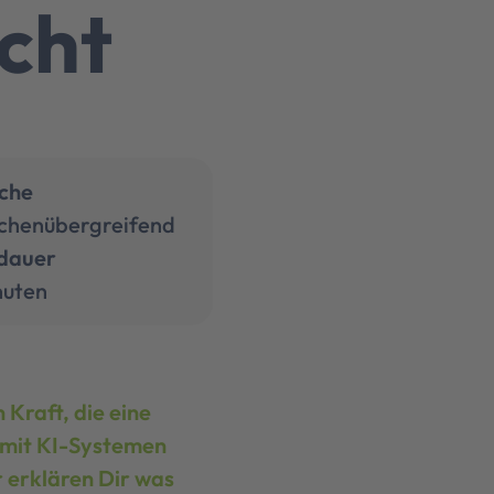
cht
che
chenübergreifend
dauer
nuten
Kraft, die eine
e mit KI-Systemen
r erklären Dir was