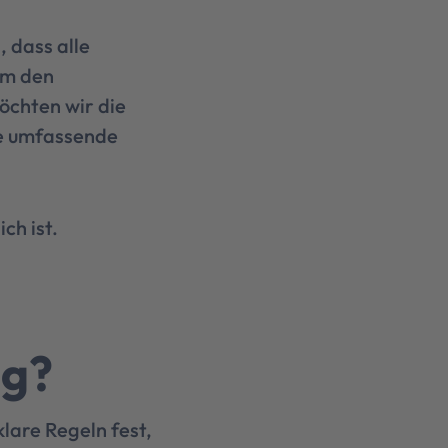
, dass alle
um den
öchten wir die
e umfassende
ch ist.
ng?
klare Regeln fest,