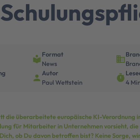
-Schulungspfli
Format
Bran
local_library
business
News
Bran
ng
Autor
Lese
person
timer
Paul Wettstein
4 Mi
tt die überarbeitete europäische KI-Verordnung in 
lung für Mitarbeiter in Unternehmen vorsieht, di
Dich, ob Du davon betroffen bist? Keine Sorge, wi