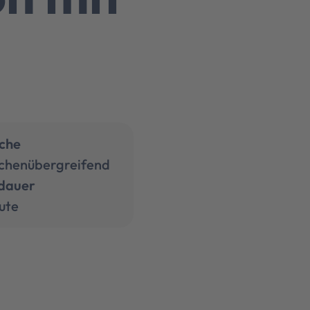
che
chenübergreifend
dauer
ute