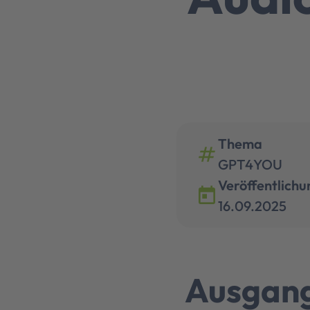
Thema
numbers
GPT4YOU
Veröffentlichu
today
16.09.2025
Ausgan