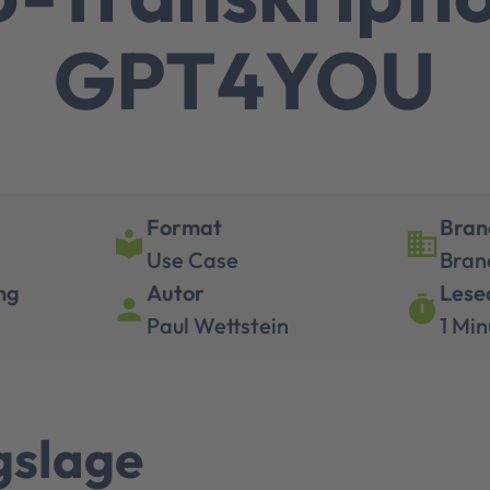
GPT4YOU
Format
Bran
local_library
business
Use Case
Bran
ng
Autor
Lese
person
timer
Paul Wettstein
1 Min
gslage